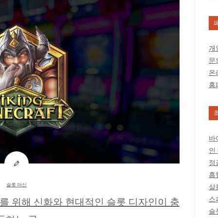
개
문
온
홈
바
인
정
흡
슬롯 머신
살
스
를 위해 신화와 현대적인 슬롯 디자인이 충
슬