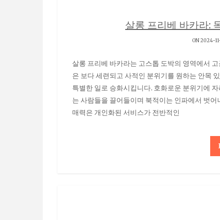
살롱 프리베 바카라: 
ON 2024-11
살롱 프리베 바카라는 고스톱 도박의 영역에서 고급스러움과 우아함의 정점을 보여줍니다. 이 특별한 VIP 경험
은 보다 세련되고 사적인 분위기를 원하는 안목 
특별한 일로 승화시킵니다. 호화로운 분위기에 
는 사람들을 끌어들이며 북적이는 인파에서 벗어나
매력은 개인화된 서비스가 전반적인