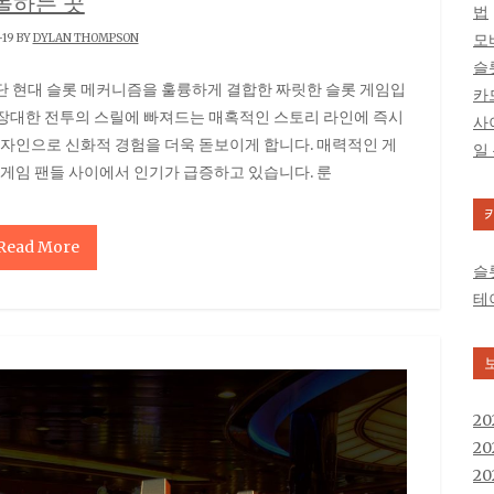
돌하는 곳
법
모
-19 BY
DYLAN THOMPSON
슬
카
, 장대한 전투의 스릴에 빠져드는 매혹적인 스토리 라인에 즉시
사
디자인으로 신화적 경험을 더욱 돋보이게 합니다. 매력적인 게
일
게임 팬들 사이에서 인기가 급증하고 있습니다. 룬
Read More
슬
테
20
20
20