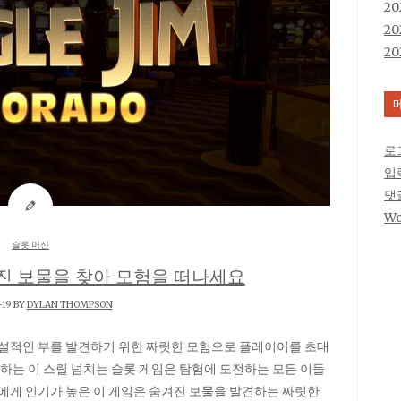
20
20
20
로
입
댓
Wo
슬롯 머신
겨진 보물을 찾아 모험을 떠나세요
-19 BY
DYLAN THOMPSON
하는 이 스릴 넘치는 슬롯 게임은 탐험에 도전하는 모든 이들
에게 인기가 높은 이 게임은 숨겨진 보물을 발견하는 짜릿한