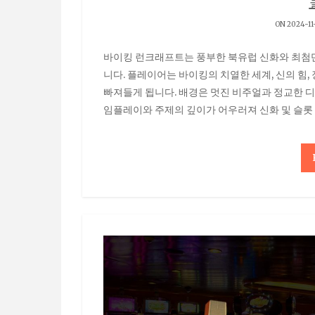
ON 2024-11
바이킹 런크래프트는 풍부한 북유럽 신화와 최첨단 현대 슬롯 메커니즘을 훌륭하게 결합한 짜릿한 슬롯 게임입
니다. 플레이어는 바이킹의 치열한 세계, 신의 힘
빠져들게 됩니다. 배경은 멋진 비주얼과 정교한 
임플레이와 주제의 깊이가 어우러져 신화 및 슬롯 