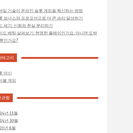
바일 기술이 온라인 슬롯 게임을 혁신하는 방법
롯 보너스와 프로모션으로 더 큰 승리 달성하기
드 세기: 신화와 현실 분리하기
이드 베팅 살펴보기: 현명한 플레이인가요, 아니면 도박
 뿐인가요?
카테고리
롯 머신
이블 게임
보관함
24년 11월
24년 10월
23년 8월