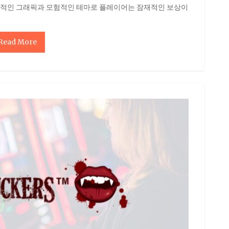
력적인 그래픽과 모험적인 테마로 플레이어는 잠재적인 보상이
Read More