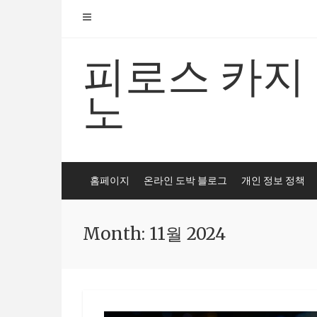
Skip
to
content
피로스 카지
노
홈페이지
온라인 도박 블로그
개인 정보 정책
Month: 11월 2024