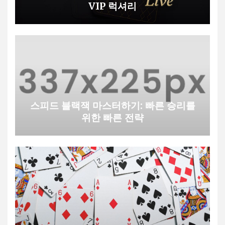
VIP 럭셔리
스피드 블랙잭 마스터하기: 빠른 승리를
위한 빠른 전략