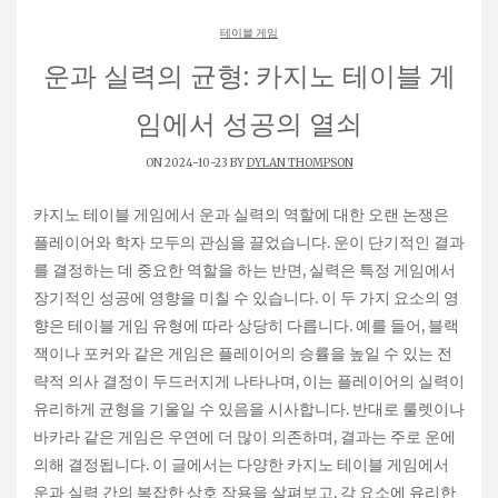
테이블 게임
운과 실력의 균형: 카지노 테이블 게
임에서 성공의 열쇠
ON 2024-10-23 BY
DYLAN THOMPSON
카지노 테이블 게임에서 운과 실력의 역할에 대한 오랜 논쟁은
플레이어와 학자 모두의 관심을 끌었습니다. 운이 단기적인 결과
를 결정하는 데 중요한 역할을 하는 반면, 실력은 특정 게임에서
장기적인 성공에 영향을 미칠 수 있습니다. 이 두 가지 요소의 영
향은 테이블 게임 유형에 따라 상당히 다릅니다. 예를 들어, 블랙
잭이나 포커와 같은 게임은 플레이어의 승률을 높일 수 있는 전
략적 의사 결정이 두드러지게 나타나며, 이는 플레이어의 실력이
유리하게 균형을 기울일 수 있음을 시사합니다. 반대로 룰렛이나
바카라 같은 게임은 우연에 더 많이 의존하며, 결과는 주로 운에
의해 결정됩니다. 이 글에서는 다양한 카지노 테이블 게임에서
운과 실력 간의 복잡한 상호 작용을 살펴보고, 각 요소에 유리한