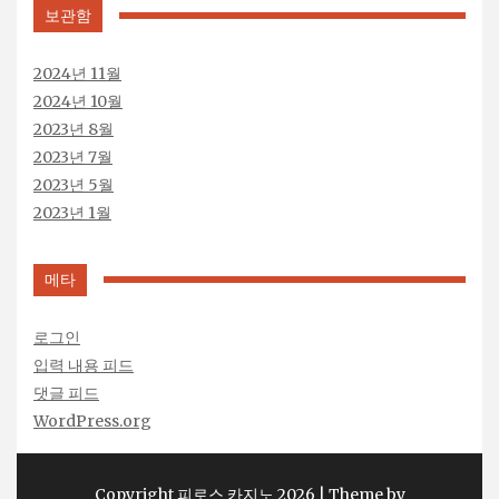
보관함
2024년 11월
2024년 10월
2023년 8월
2023년 7월
2023년 5월
2023년 1월
메타
로그인
입력 내용 피드
댓글 피드
WordPress.org
Copyright 피로스 카지노 2026
| Theme by