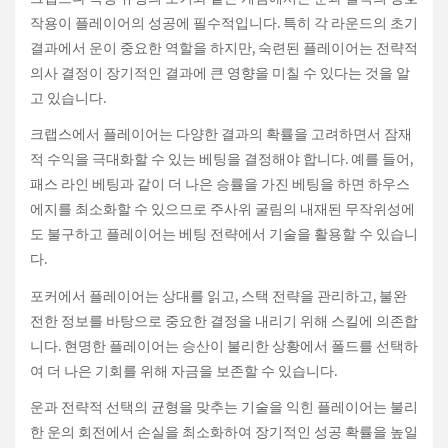
작용이 플레이어의 성공에 필수적입니다. 특히 각 라운드의 초기
결과에서 운이 중요한 역할을 하지만, 숙련된 플레이어는 전략적
의사 결정이 장기적인 결과에 큰 영향을 미칠 수 있다는 것을 알
고 있습니다.
크랩스에서 플레이어는 다양한 결과의 확률을 고려하면서 잠재
적 수익을 극대화할 수 있는 베팅을 결정해야 합니다. 예를 들어,
패스 라인 베팅과 같이 더 나은 승률을 가진 베팅을 하면 하우스
에지를 최소화할 수 있으므로 주사위 굴림의 내재된 무작위성에
도 불구하고 플레이어는 베팅 전략에서 기술을 활용할 수 있습니
다.
포커에서 플레이어는 상대를 읽고, 스택 전략을 관리하고, 불완
전한 정보를 바탕으로 중요한 결정을 내리기 위해 스킬에 의존합
니다. 현명한 플레이어는 승산이 불리한 상황에서 폴드를 선택하
여 더 나은 기회를 위해 자금을 보존할 수 있습니다.
운과 전략적 선택의 균형을 맞추는 기술을 익힌 플레이어는 불리
한 운의 회전에서 손실을 최소화하여 장기적인 성공 확률을 높일